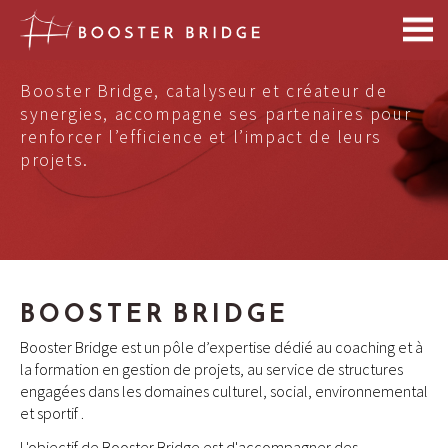
booster-
bridge.com
Booster Bridge, catalyseur et créateur de
synergies, accompagne ses partenaires pour
renforcer l’efficience et l’impact de leurs
projets.
BOOSTER BRIDGE
Booster Bridge est un pôle d’expertise dédié au coaching et à
la formation en gestion de projets, au service de structures
engagées dans les domaines culturel, social, environnemental
et sportif .
L'objectif de Booster Bridge est d'accompagner des